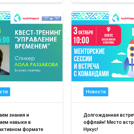
сти
Новости
аем знания и
Долгожданная встре
аем навыки в
оффлайн! Место встр
активном формате
Нукус!