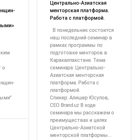
Центрально-Азиатская
енщин-
менторская платформа.
Работа с платформой.
ными»
В понедельник состоится
наш последний семинар в
рамках программы по
ским
подготовке менторов в
Каракалпакстане. Тема
 о
семинара: Центрально-
Азиатская менторская
енщин-
платформа. Работа с
платформой.
ными"
Спикер: Алишер Юсупов,
CEO Brand.uz В ходе
семинара мы расскажем о
преимуществах и целях
Центрально-Азиатской
менторской платформы....