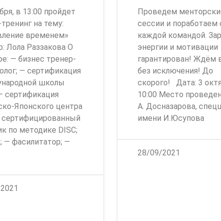
бря, в 13:00 пройдет
Проведем менторски
тренинг на тему:
сессии и поработаем 
вление временем»
каждой командой. За
: Лола Раззакова О
энергии и мотивации
е: — бизнес тренер-
гарантирован! Ждём 
олог; — сертификация
без исключения! До
народной школы
скорого! Дата: 3 октя
 — сертификация
10:00 Место проведени
ско-Японского центра
А. Досназарова, спец
— сертифицированный
имени И.Юсупова
к по методике DISC;
; — фасилитатор; —
28/09/2021
/2021