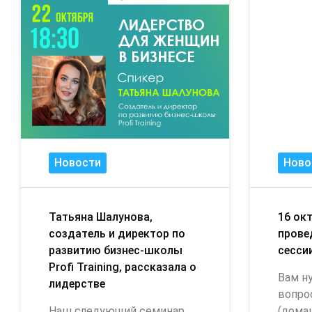
Новости
Ново
Татьяна Шалунова,
16 окт
создатель и директор по
прове
развитию бизнес-школы
сесси
Profi Training, рассказала о
Вам н
лидерстве
вопро
Наш следующий семинар
(дома