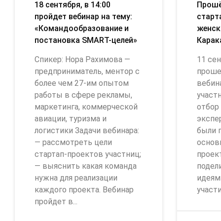
18 сентября, в 14:00
Прошё
пройдет вебинар на тему:
старт
«Командообразование и
женск
постановка SMART-целей»
Карак
Спикер: Нора Рахимова —
11 сен
предприниматель, ментор с
проше
более чем 27-им опытом
вебин
работы в сфере рекламы,
участ
маркетинга, коммерческой
отбор
авиации, туризма и
экспер
логистики Задачи вебинара:
были 
— рассмотреть цели
основ
стартап-проектов участниц;
проек
— выяснить какая команда
подел
нужна для реализации
идеям
каждого проекта. Вебинар
участи
пройдет в...