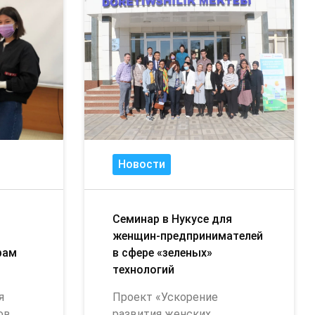
Новости
Семинар в Нукусе для
женщин-предпринимателей
рам
в сфере «зеленых»
технологий
я
Проект «Ускорение
ов
развития женских