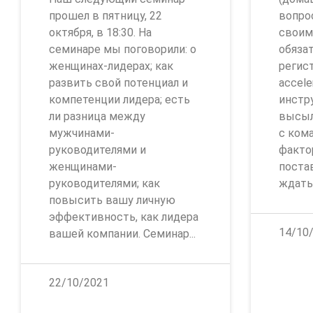
прошел в пятницу, 22
вопро
октября, в 18:30. На
своим
семинаре мы поговорили: о
обяза
женщинах-лидерах; как
регис
развить свой потенциал и
accele
компетенции лидера; есть
инстр
ли разница между
высыла
мужчинами-
с ком
руководителями и
факто
женщинами-
поста
руководителями; как
ждать
повысить вашу личную
эффективность, как лидера
14/10
вашей компании. Семинар...
22/10/2021