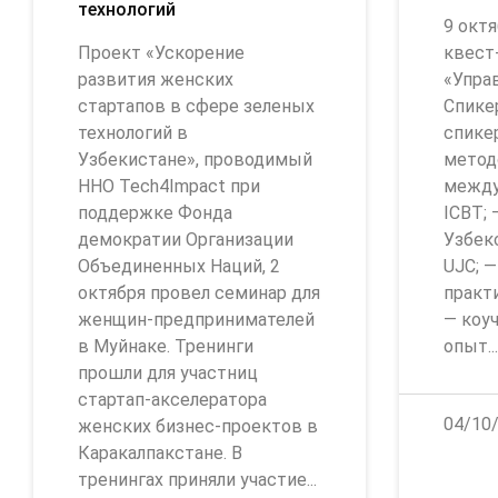
технологий
9 октя
Проект «Ускорение
квест-
развития женских
«Упра
стартапов в сфере зеленых
Спикер
технологий в
спикер
Узбекистане», проводимый
метод
ННО Tech4Impact при
между
поддержке Фонда
ICBT;
демократии Организации
Узбек
Объединенных Наций, 2
UJC; 
октября провел семинар для
практи
женщин-предпринимателей
— коуч
в Муйнаке. Тренинги
опыт...
прошли для участниц
стартап-акселератора
04/10
женских бизнес-проектов в
Каракалпакстане. В
тренингах приняли участие...