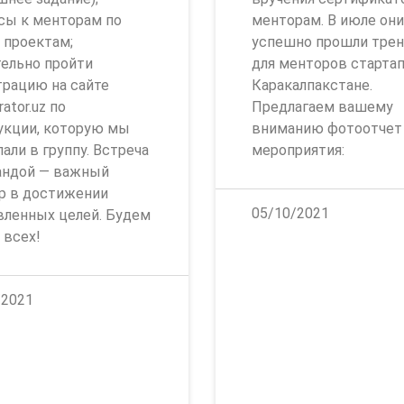
сы к менторам по
менторам. В июле они
 проектам;
успешно прошли трен
тельно пройти
для менторов старта
трацию на сайте
Каракалпакстане.
rator.uz по
Предлагаем вашему
укции, которую мы
вниманию фотоотчет
ли в группу. Встреча
мероприятия:
андой — важный
р в достижении
05/10/2021
вленных целей. Будем
 всех!
/2021