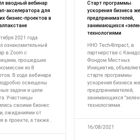
л вводный вебинар
Cтарт программы
ап-акселератора для
ускорения бизнеса ж
их бизнес-проектов в
предпринимателей,
алпакстане
занимающихся «зеле
технологиями
тября 2021 года
л ознакомительный
ННО Tech4Impact, в
ар в Zoom с
партнерстве с Канад
ницами, прошедших
Фондом Местных
 комиссии из 8
Инициатив, объявляет
тов. В ходе вебинара
старте программы
подробно освещены
ускорения бизнеса ж
ные задачи и цели
предпринимателей,
та. Участницы
занимающихся "зеле
ились своими бизнес
технологиями.
и, ожиданиями от
я в проекте, а также...
16/08/2021