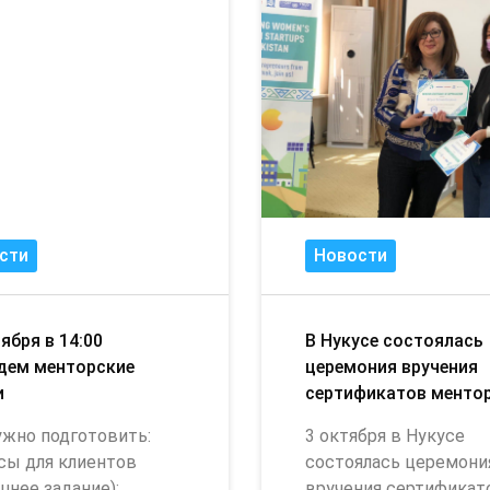
сти
Новости
ября в 14:00
В Нукусе состоялась
дем менторские
церемония вручения
и
сертификатов менто
ужно подготовить:
3 октября в Нукусе
сы для клиентов
состоялась церемони
шнее задание);
вручения сертификат