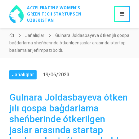
ACCELERATING WOMEN'S
GREEN TECH STARTUPS IN
UZBEKISTAN
Jańalıqlar
Gulnara Joldasbayeva ótken jılı qospa
baģdarlama sheńberinde ótkerilgen jaslar arasında startap
baslamalar jeńimpazı boldı.
Jańalıqlar
19/06/2023
Gulnara Joldasbayeva ótken
jılı qospa baģdarlama
sheńberinde ótkerilgen
jaslar arasında startap