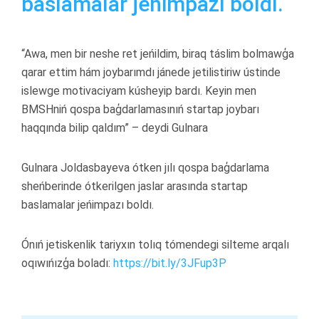
baslamalar jeńimpazı boldı.
“Awa, men bir neshe ret jeńildim, biraq táslim bolmawģa
qarar ettim hám joybarımdı jánede jetilistiriw ústinde
islewge motivaciyam kúsheyip bardı. Keyin men
BMSHniń qospa baģdarlamasınıń startap joybarı
haqqında bilip qaldım” – deydi Gulnara
Gulnara Joldasbayeva ótken jılı qospa baģdarlama
sheńberinde ótkerilgen jaslar arasında startap
baslamalar jeńimpazı boldı.
Ónıń jetiskenlik tariyxın tolıq tómendegi silteme arqalı
oqıwıńızģa boladı:
https://bit.ly/3JFup3P