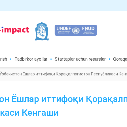
rish
Tadbirkor ayollar
Startaplar uchun resurslar
Qoraqal
Ўзбекистон Ёшлар иттифоқи Қорақалпоғистон Республикаси Кен
он Ёшлар иттифоқи Қорақал
каси Кенгаши