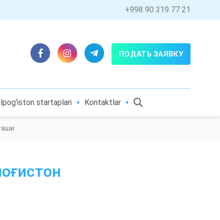
+998 90 319 77 21
ПОДАТЬ ЗАЯВКУ
pog‘iston startaplari
Kontaktlar
гаши
поғистон