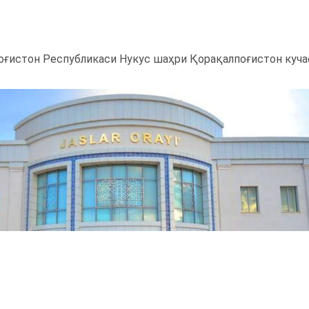
ғистон Республикаси Нукус шаҳри Қорақалпоғистон кучас