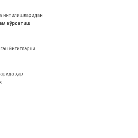
а интилишларидан
ам
кўрсатиш
ган йигитларни
арида ҳар
к