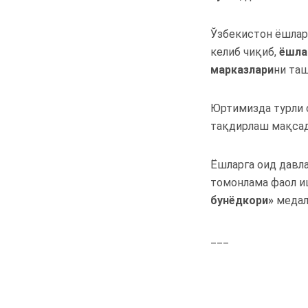
Ўзбекистон ёшлар
келиб чиқиб,
ёшла
марказлари
ни таш
Юртимизда турли 
тақдирлаш мақса
Ёшларга оид давл
томонлама фаол и
бунёдкори
»
медал
___