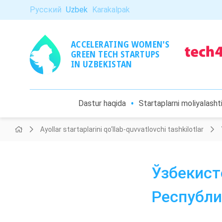
Русский
Uzbek
Karakalpak
ACCELERATING WOMEN'S
GREEN TECH STARTUPS
IN UZBEKISTAN
Dastur haqida
Startaplarni moliyalashti
Ayollar startaplarini qo‘llab-quvvatlovchi tashkilotlar
Ўзбекист
Республи