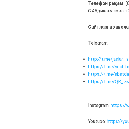
Телефон
рақам:
(
С.Абдикамалова +9
Сайтларга хавола
Telegram:
http://t.me/jaslar_is
https://t.me/yoshlar
https://t.me/abatda
https://t.me/QR_ja
Instagram:
https://
Youtube:
https://y