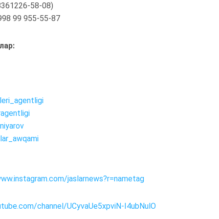
8361226-58-08)
98 99 955-55-87
лар:
leri_agentligi
agentligi
niyarov
slar_awqami
www.instagram.com/jaslarnews?r=nametag
outube.com/channel/UCyvaUe5xpviN-I4ubNulO