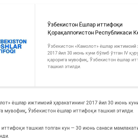
Ўзбекистон Ёшлар иттифоқи
Қорақалпоғистон Республикаси К
Ўзбекистон «Камолот» ёшлар ижтимоий 
2017 йил 30 июнь куни бўлиб ўтган IV қу
қарорига мувофиқ, Ўзбекистон ёшлар и
ташкил этилди.
от» ёшлар ижтимоий ҳаракатининг 2017 йил 30 июнь куни 
га мувофиқ, Ўзбекистон ёшлар иттифоқи ташкил этилди.
 иттифоқи ташкил топган кун — 30 июнь санаси мамлака
нди.