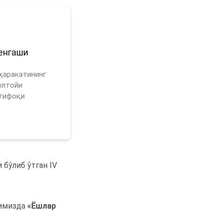
енгаши
ҳаракатининг
рултойи
ттифоқи
бўлиб ўтган IV
тимизда
«
Ёшлар