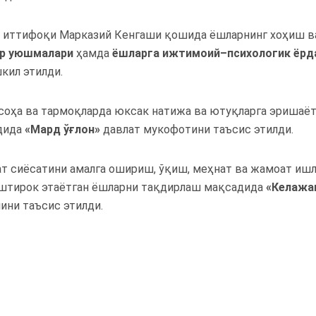
 иттифоқи Марказий Кенгаши қошида ёшларнинг хоҳиш в
р
уюшмалари
ҳамда
ёшларга
ижтимоий
–
психологик
ёрд
кил этилди.
соҳа ва тармоқларда юксак натижа ва ютуқларга эришаёт
дида
«
Мард
ўғлон
»
давлат мукофотини таъсис этилди.
ат сиёсатини амалга ошириш, ўқиш, меҳнат ва жамоат ишл
штирок этаётган ёшларни тақдирлаш мақсадида
«
Келажа
ини таъсис этилди.