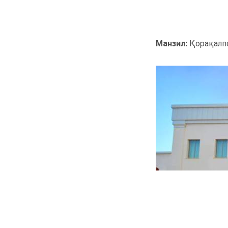
Манзил:
Қорақалпо