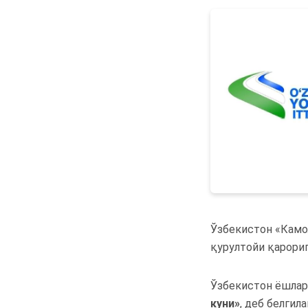
Ўзбекистон «Камол
қурултойи қарори
Ўзбекистон ёшлар
куни
»
, деб белгила