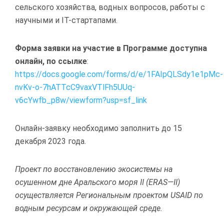
сельского хозяйства, водных вопросов, работы с
научными и IT-стартапами.
Форма заявки на участие в Программе доступна
онлайн, по ссылке
:
https://docs.google.com/forms/d/e/1FAIpQLSdy1e1pMc-
nvKv-o-7hATTcC9vaxVTlFh5UUq-
v6cYwfb_p8w/viewform?usp=sf_link
Онлайн-заявку необходимо заполнить до 15
декабря 2023 года.
Проект по восстановлению экосистемы на
осушенном дне Аральского моря II (
ERAS
—
II
)
осуществляется Региональным проектом
USAID
по
водным ресурсам и окружающей среде.